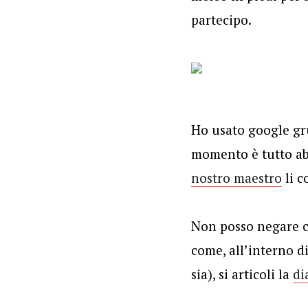
partecipo.
Ho usato google gru
momento è tutto abb
nostro maestro
li c
Non posso negare c
come, all’interno d
sia), si articoli la
di