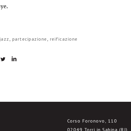
Bye.
jazz
,
partecipazione
,
reificazione
Corso Foronovo, 110
02049 Torri in Sabina (RI)