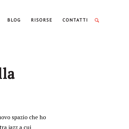
BLOG
RISORSE
CONTATTI
lla
uovo spazio che ho
tra jazz a cui