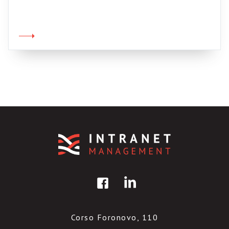
SMAU e quindi sono curioso. L’evento è
all’interno della sessione Ecosistema 2.0,
coordinata da Gino Tocchetti. Il mio – breve –
intervento si intitolerà: “La intranet 2.0, il
fattore Gino e altre amenità […]
Corso Foronovo, 110