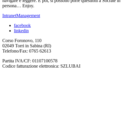
navigare e leggere. E poi, si possono porre questioni a Socrate in
persona… Enjoy.
IntranetManagement
facebook
linkedin
Corso Foronovo, 110
02049 Torri in Sabina (RI)
Telefono/Fax: 0765 62613
Partita IVA/CF: 01107100578
Codice fatturazione elettronica: SZLUBAI