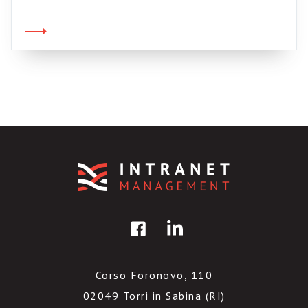
linguaggio e tecnica. Moltissimi gli spunti e le
parole chiave per una nuova filosofia della
comunicazione (tema sul quale sto finendo di
scrivere il mio prossimo libro): […]
Corso Foronovo, 110
02049 Torri in Sabina (RI)