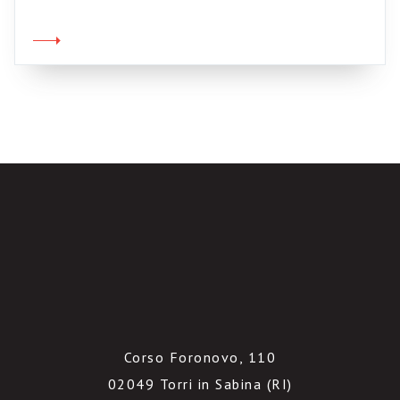
non fa eccezione, anzi, il suo non utilizzo è un
peccato ancora più grave che il non uso di un
normale sito web. Una intranet che viene
usata […]
Corso Foronovo, 110
02049 Torri in Sabina (RI)