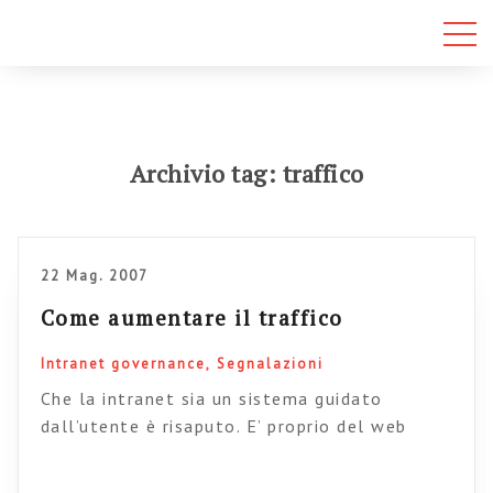
Archivio tag: traffico
22 Mag. 2007
Come aumentare il traffico
Intranet governance
Segnalazioni
Che la intranet sia un sistema guidato
dall’utente è risaputo. E’ proprio del web
quello di essere “plasmato” dagli utilizzatori e
di vivere della loro presenza attiva. Intranet