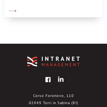
telefono. Capita che il programma del corso ti
venga assegnato dall’alto, come se tu potessi
parlare di qualsiasi cosa, indifferentemente.
Capita che tu venga inserito […]
Corso Foronovo, 110
02049 Torri in Sabina (RI)