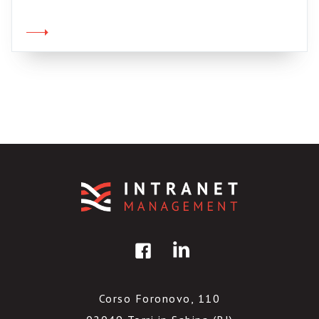
trovano descritti “con screenshot” i casi di.
Cisco IBM Unisys DIRECTV Credo valga la
pena, ed è gratuito (previa compilazione di un
semplice form). Ecco il link per […]
Corso Foronovo, 110