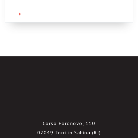
mestiere del giornalista. L’ultima copia del
New York Times. Il futuro dei giornali di carta
non è il solito manuale per fare il giornalista
nell’epoca di internet, con quattro […]
Corso Foronovo, 110
02049 Torri in Sabina (RI)