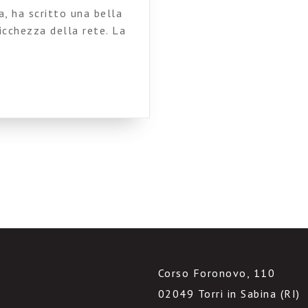
, ha scritto una bella
ricchezza della rete. La
aumenta le libertà”.
unh e Etienne Weger.
 di design dei siti web:
cerca […]
Corso Foronovo, 110
02049 Torri in Sabina (RI)