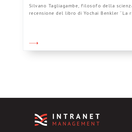
Silvano Tagliagambe, filosofo della scienza
recensione del libro di Yochai Benkler “La 
produzione sociale trasforma il mercato e 
Interessante l’accostamento tra Thomas k
Qualche cambiamento in arrivo nelle regole
sembra che l’uso intensivo dei motori di ri