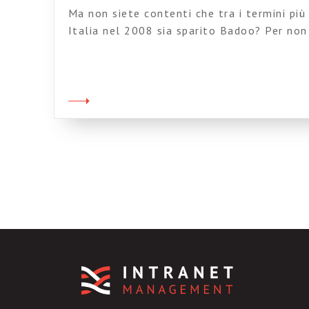
Ma non siete contenti che tra i termini più
Italia nel 2008 sia sparito Badoo? Per non 
del termine “Wiki”; e chi lo avrebbe detto?
l’inquietante presenza del termine “dieta”,
associato a “finanziaria 2008” o “lavoro”. L
Italia: youtube roma lavoro casa […]