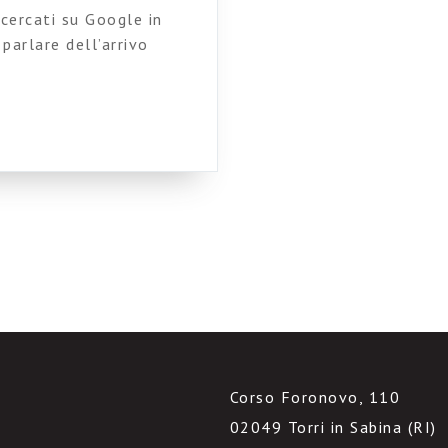
 cercati su Google in
parlare dell’arrivo
 Resta da capire
 forse spiegabile se
e parole più cercate in
Corso Foronovo, 110
02049 Torri in Sabina (RI)