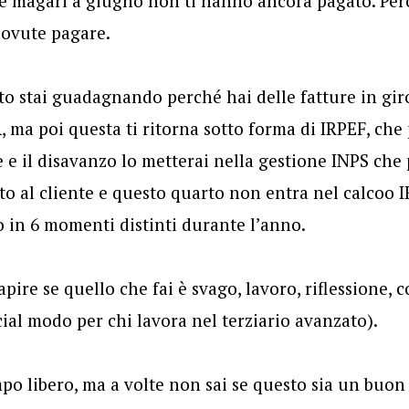
e magari a giugno non ti hanno ancora pagato. Però 
 dovute pagare.
o stai guadagnando perché hai delle fatture in gir
A, ma poi questa ti ritorna sotto forma di IRPEF, che
 e il disavanzo lo metterai nella gestione INPS che 
o al cliente e questo quarto non entra nel calcoo IR
 in 6 momenti distinti durante l’anno.
apire se quello che fai è svago, lavoro, riflessione
cial modo per chi lavora nel terziario avanzato).
po libero, ma a volte non sai se questo sia un buon