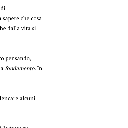
 di
 sapere che cosa
he dalla vita si
avo pensando,
za
fondamento
. In
elencare alcuni