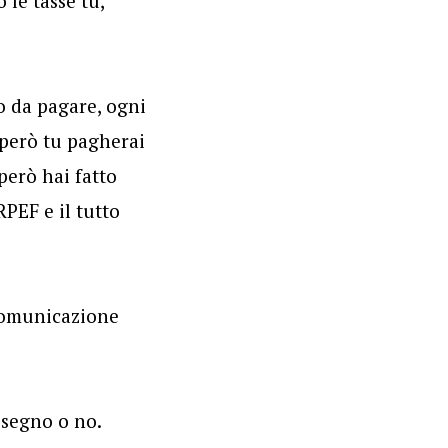
le tasse tu,
o da pagare, ogni
 però tu pagherai
però hai fatto
PEF e il tutto
, comunicazione
 segno o no.