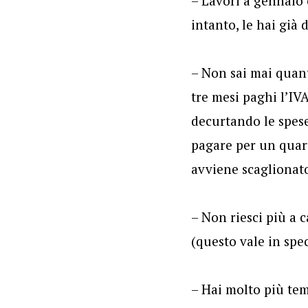
– Lavori a gennaio 
intanto, le hai già
– Non sai mai quant
tre mesi paghi l’IV
decurtando le spese
pagare per un quart
avviene scaglionato
– Non riesci più a c
(questo vale in spe
– Hai molto più tem