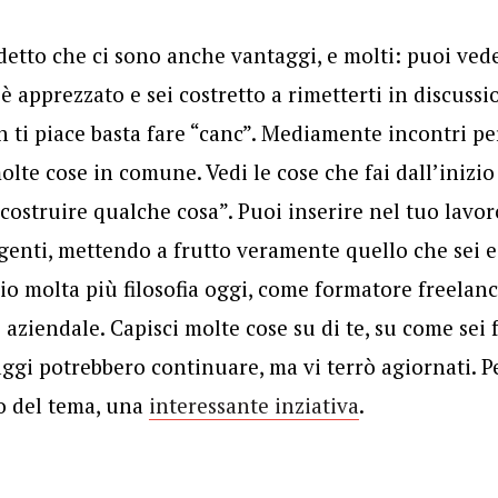
detto che ci sono anche vantaggi, e molti: puoi ve
i è apprezzato e sei costretto a rimetterti in discus
 ti piace basta fare “canc”. Mediamente incontri pe
olte cose in comune. Vedi le cose che fai dall’inizio 
“costruire qualche cosa”. Puoi inserire nel tuo lavo
genti, mettendo a frutto veramente quello che sei e 
o molta più filosofia oggi, come formatore freelanc
 aziendale. Capisci molte cose su di te, su come sei 
taggi potrebbero continuare, ma vi terrò agiornati. 
o del tema, una
interessante inziativa
.