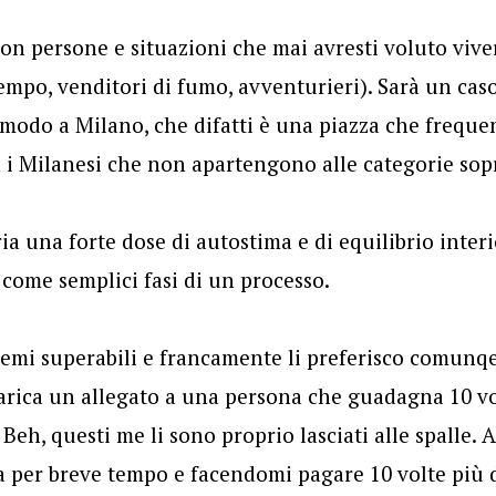
con persone e situazioni che mai avresti voluto vive
empo, venditori di fumo, avventurieri). Sarà un caso
 modo a Milano, che difatti è una piazza che frequ
 i Milanesi che non apartengono alle categorie sop
ria una forte dose di autostima e di equilibrio inter
i come semplici fasi di un processo.
lemi superabili e francamente li preferisco comunqe
arica un allegato a una persona che guadagna 10 volt
 Beh, questi me li sono proprio lasciati alle spalle. A
ma per breve tempo e facendomi pagare 10 volte più d