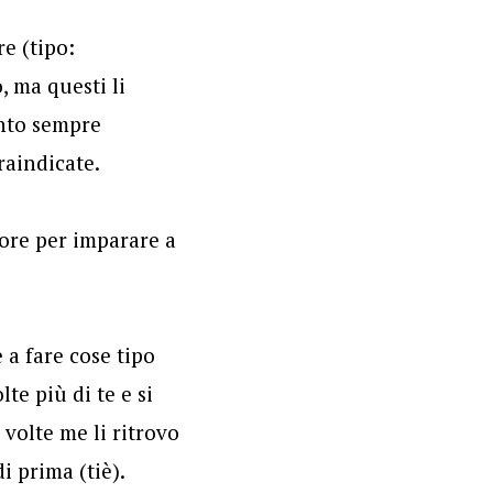
re (tipo:
, ma questi li
ento sempre
raindicate.
iore per imparare a
 a fare cose tipo
e più di te e si
 volte me li ritrovo
i prima (tiè).