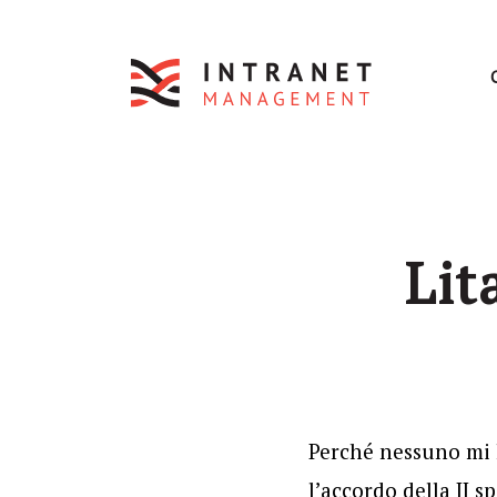
Lit
Perché nessuno mi h
l’accordo della II 