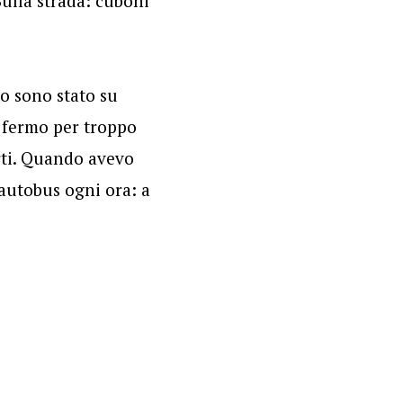
Sulla strada: cuboni
io sono stato su
i fermo per troppo
rti. Quando avevo
autobus ogni ora: a