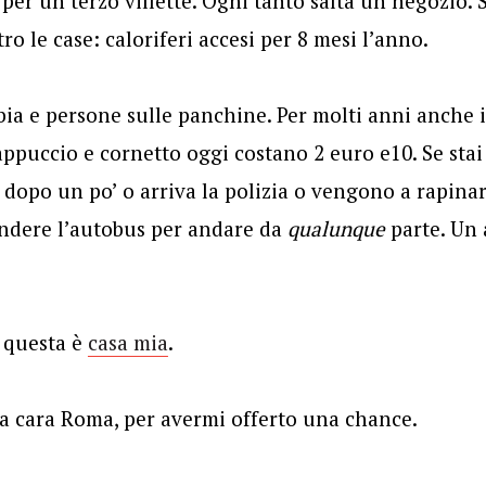
 per un terzo villette. Ogni tanto salta un negozio. 
o le case: caloriferi accesi per 8 mesi l’anno.
bia e persone sulle panchine. Per molti anni anche 
ppuccio e cornetto oggi costano 2 euro e10. Se sta
dopo un po’ o arriva la polizia o vengono a rapina
ndere l’autobus per andare da
qualunque
parte. Un 
E questa è
casa mia
.
ia cara Roma, per avermi offerto una chance.