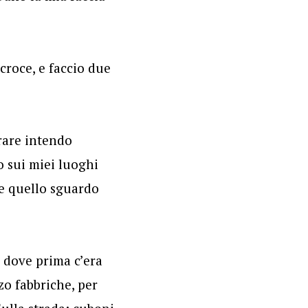
croce, e faccio due
trare intendo
o sui miei luoghi
re quello sguardo
a dove prima c’era
zo fabbriche, per