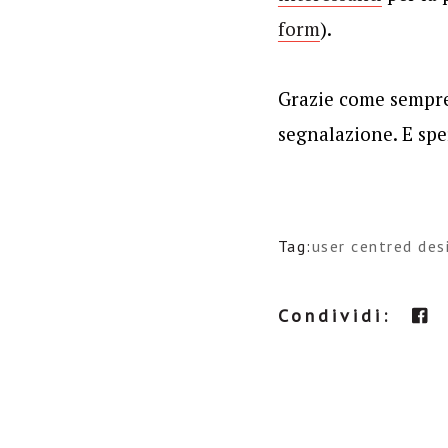
form
).
Grazie come sempr
segnalazione. E spe
Tag:
user centred des
Condividi: