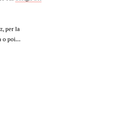
, per la
a o poi…