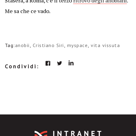
Stasera, a Roma, c’è il terzo
ritrovo degli anobiani
.
Me sa che ce vado.
Tag:
anobii
,
Cristiano Siri
,
myspace
,
vita vissuta
Condividi: