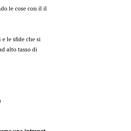
o le cose con il il
 le sfide che si
d alto tasso di
)