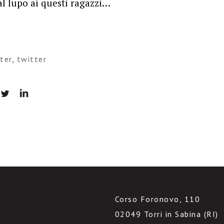
al lupo ai questi ragazzi…
tter
,
twitter
Corso Foronovo, 110
02049 Torri in Sabina (RI)