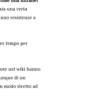
e come una intranet
 sia una certa
anno resistenze a
aver tempo per
enute nel wiki hanno
munque di un
in modo stretto ad