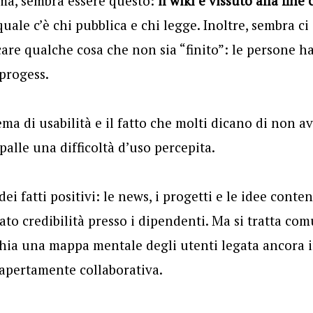
ma, sembra essere questo:
il wiki è vissuto alla fin
 quale c’è chi pubblica e chi legge. Inoltre, sembra ci
care qualche cosa che non sia “finito”: le persone h
progess.
ema di usabilità e il fatto che molti dicano di non 
palle una difficoltà d’uso percepita.
i fatti positivi: le news, i progetti e le idee cont
to credibilità presso i dipendenti. Ma si tratta co
chia una mappa mentale degli utenti legata ancora 
apertamente collaborativa.