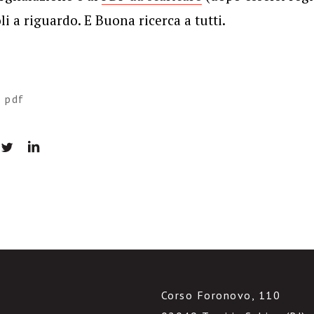
i a riguardo. E Buona ricerca a tutti.
,
pdf
Corso Foronovo, 110