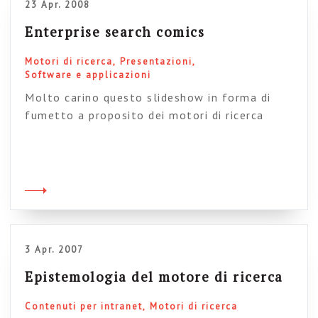
23 Apr. 2008
Enterprise search comics
Motori di ricerca
Presentazioni
Software e applicazioni
Molto carino questo slideshow in forma di
fumetto a proposito dei motori di ricerca
enterprise. Per la società belga che lo ha
prodotto è ovviamente un modo di farsi
pubblicità, ma è intelligente e pertinente.
Enjoy! | View | Upload your own
3 Apr. 2007
Epistemologia del motore di ricerca
Contenuti per intranet
Motori di ricerca