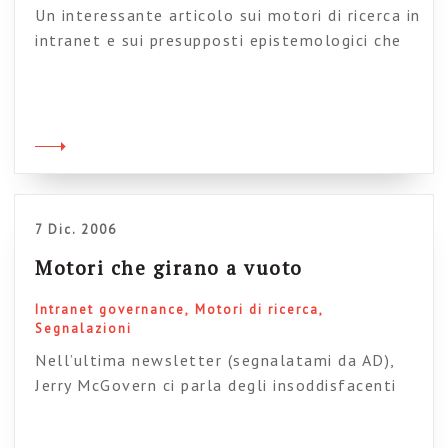
Un interessante articolo sui motori di ricerca in
intranet e sui presupposti epistemologici che
stanno dietro la loro creazione. Cito
dall’articolo: The supposition is usually that
an employee undertakes a search to find out
something that they had absolutely no prior
information about, which is rarely the case. We
use search even when we know the […]
7 Dic. 2006
Motori che girano a vuoto
Intranet governance
Motori di ricerca
Segnalazioni
Nell’ultima newsletter (segnalatami da AD),
Jerry McGovern ci parla degli insoddisfacenti
motori di ricerca sulle intranet. La sua tesi è
che funzionino male perché in intranet spesso