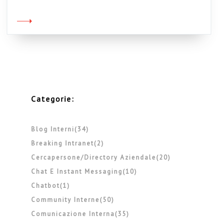
ci sono solo ammassi di documenti, i testi sono
poveri, male organizzati e linkati malamente
tra di loro. Il problema, insomma, sarebbe che
nelle intranet non si è capito bene come […]
Categorie:
Blog Interni(34)
Breaking Intranet(2)
Cercapersone/directory Aziendale(20)
Chat E Instant Messaging(10)
Chatbot(1)
Community Interne(50)
Comunicazione Interna(35)