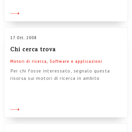
intranet che funziona, con tanti contenuti,
tanti contributori e tante diverse fonti di
informazione, un buon sistema di ricerca
interno diventa findamentale. Oggi peraltro la
[…]
17 Ott. 2008
Chi cerca trova
Motori di ricerca
Software e applicazioni
Per chi fosse interessato, segnalo questa
risorsa sui motori di ricerca in ambito
enterprise. In realtà la versa sergnalazione è
al PDF da scaricare (dopo essersi registrati),
con tanti interventi autorevoli a riguardo. E
Buona ricerca a tutti.