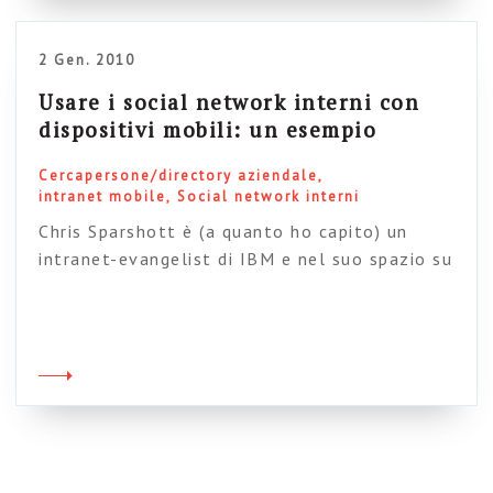
2 Gen. 2010
Usare i social network interni con
dispositivi mobili: un esempio
Cercapersone/directory aziendale
intranet mobile
Social network interni
Chris Sparshott è (a quanto ho capito) un
intranet-evangelist di IBM e nel suo spazio su
Slideshare pubblica periodicamente delle
piccole finestre sul mondo “Enterprise 2.0” di
big Blue. Vi segnalo in particolare questa
presentazione perché mostra in modo concreto
e chiaro il possibile utilizzo di un social
network tramite mobile devices. Vi consiglio di
[…]