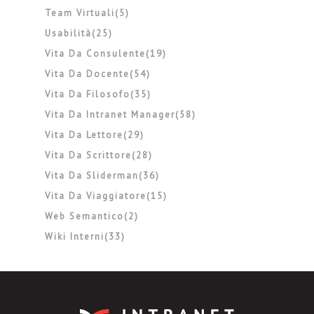
Team Virtuali(5)
Usabilità(25)
Vita Da Consulente(19)
Vita Da Docente(54)
Vita Da Filosofo(35)
Vita Da Intranet Manager(58)
Vita Da Lettore(29)
Vita Da Scrittore(28)
Vita Da Sliderman(36)
Vita Da Viaggiatore(15)
Web Semantico(2)
Wiki Interni(33)