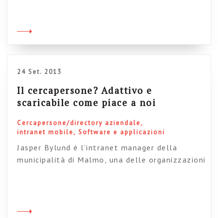
enterprise: Non ho ancora letto il report di
StepTwo che ne parla in dettaglio ma sappiamo
da altre fonti che è fatta in html5, con un
design responsivo rispetto alla versione […]
24 Set. 2013
Il cercapersone? Adattivo e
scaricabile come piace a noi
Cercapersone/directory aziendale
intranet mobile
Software e applicazioni
Jasper Bylund è l’intranet manager della
municipalità di Malmo, una delle organizzazioni
che hanno vinto il contest 2011 di Steptwo,
grazie ad un progetto intranet davvero valido
(ha vinto il premio per l’alta profilabilità
dell’ambiente). Jesper ha anche un blog dove