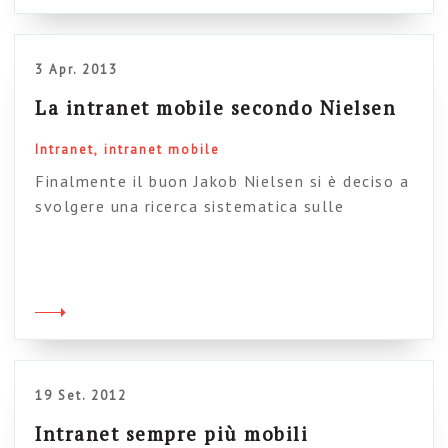
racconta le evoluzioni del progetto e le sue
considerazioni sulle intranet e i progetti […]
3 Apr. 2013
La intranet mobile secondo Nielsen
Intranet
intranet mobile
Finalmente il buon Jakob Nielsen si è deciso a
svolgere una ricerca sistematica sulle
applicazioni mobili per intranet e/o intranet
mobili. Ha perciò lanciato una richiesta di
partecipazione per chiunque al mondo abbia
sviluppato applicazioni del genere (l’ha
chiamata “Mobile Sites or Apps for Employee
Use“). Le migliori finiranno in uno dei suoi
celebri report, […]
19 Set. 2012
Intranet sempre più mobili