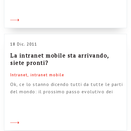
da circa un anno ha lanciato una versione
mobile della propria intranet che ha avuto
parecchio successo (è stata anche premiata
quest’anno da Step two). La intranet di QUT
non è una applicazione, ma una versione della
[…]
18 Dic. 2011
La intranet mobile sta arrivando,
siete pronti?
Intranet
intranet mobile
Ok, ce lo stanno dicendo tutti da tutte le parti
del mondo: il prossimo passo evolutivo dei
sistemi intranet non riguarderà i contenuti, le
funzionalità o il grado di socialità, ma i device
sui quali opereremo. Insomma, siamo tutti in
attesa della intranet mobile. Se Oscar Berg
dice che i portali come li conosciamo sono […]