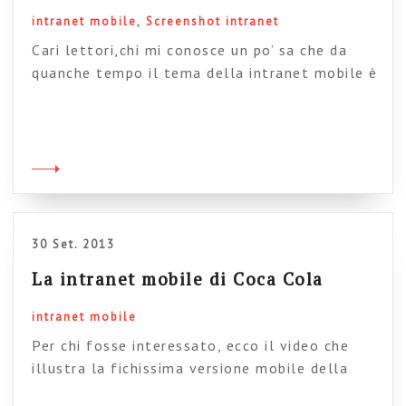
intranet mobile
Screenshot intranet
Cari lettori,chi mi conosce un po’ sa che da
quanche tempo il tema della intranet mobile è
diventato una mia ossessione. Credo infatti
che nei prossimi anni anche la progettazione di
questi sistemi dovrà partire dal mobile come
punto di riferimento, e non solo per la aziende
che ne hanno necessità eviedente (grande
distribuzione, reti […]
30 Set. 2013
La intranet mobile di Coca Cola
intranet mobile
Per chi fosse interessato, ecco il video che
illustra la fichissima versione mobile della
intranet (già fichissima di suo) di Coca Cola