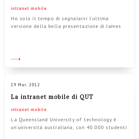
intranet mobile
Ho solo il tempo di segnalarvi l’ultima
versione della bella presentazione di James
Robertson sulle intranet in mobilità. Inutile
dire che, nonostante la nota pigrizia
organizzativa riguardo a tali questioni (la
intranet sarà anche mobile, ma le
organizzazioni no), questo tema busserà
insistentemente alle porte dei progettisti di
applicazioni enterprise nei prossimi anni. James
19 Mar. 2012
tiene […]
La intranet mobile di QUT
intranet mobile
La Queensland University of technology è
un’università australiana, con 40.000 studenti
e 4.000 impiegati. Perché ne parliamo? perché