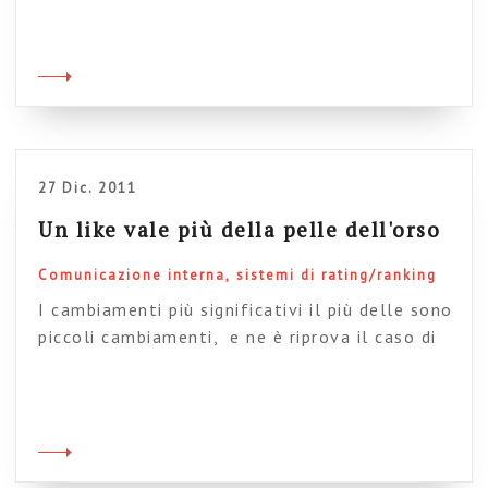
credo che, assieme a quello della intranet in
mobilità, sarà l’argomento dominante nella
progettazione intranet dei prossimi due-tre
anni. Su questo terreno c’è infatti spazio per
molte sperimentazioni, e cominciano ad uscire
alcuni casi […]
27 Dic. 2011
Un like vale più della pelle dell'orso
Comunicazione interna
sistemi di rating/ranking
I cambiamenti più significativi il più delle sono
piccoli cambiamenti, e ne è riprova il caso di
Arla foods descritto da Janus Boye in un suo
post. L’azienda ha deciso di intraprendere un
percorso “social” per la intranet e per prima
cosa ha introdotto la semplice possibilità di
dare un “like” o un “dislike” ad […]