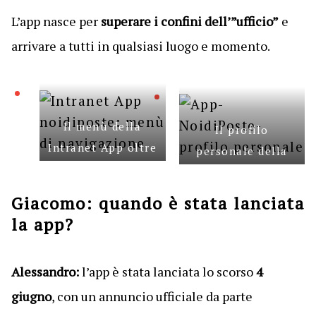
L’app nasce per
superare i confini dell’”ufficio”
e
arrivare a tutti in qualsiasi luogo e momento.
Il menù della
Il profilo
Intranet App oltre
personale della
alle news, molti
intranet App:
task HR, la
tutti i riferimenti
Giacomo: quando è stata lanciata
rubrica, il menù
e la fotografia
la app?
della mensa, le
personale
personalizzazioni
Alessandro:
l’app è stata lanciata lo scorso
4
giugno
, con un annuncio ufficiale da parte