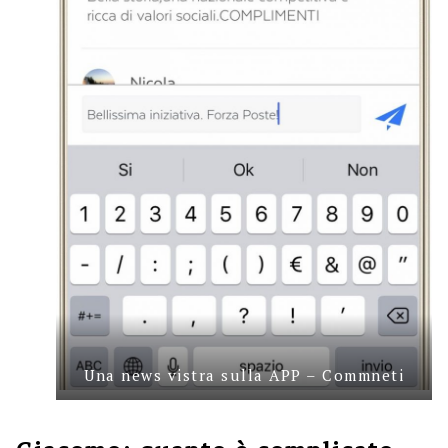
Una news vistra sulla APP – Commneti