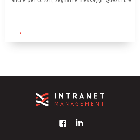
anche per colori, segnali e messaggi. Questi tre
elementi devono essere coerenti tra di loro e
rispettare il “mapping” culturale degli utenti. E
allora che ne dite di questo bel messaggio del
sito delle Poste? Mi fanno venire un collasso
solo per dirmi che l’operazione è riuscita. […]