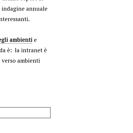
ta indagine annuale
nteressanti.
egli ambienti
e
a è: la intranet è
i verso ambienti