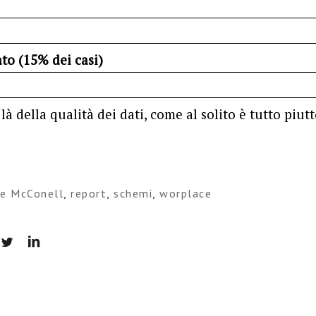
ato (15% dei casi)
 là della qualità dei dati, come al solito è tutto piu
ne McConell
,
report
,
schemi
,
worplace