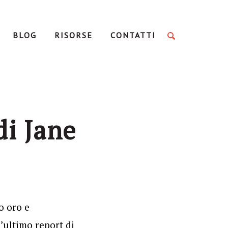
BLOG
RISORSE
CONTATTI
di Jane
o oro e
l’ultimo report di