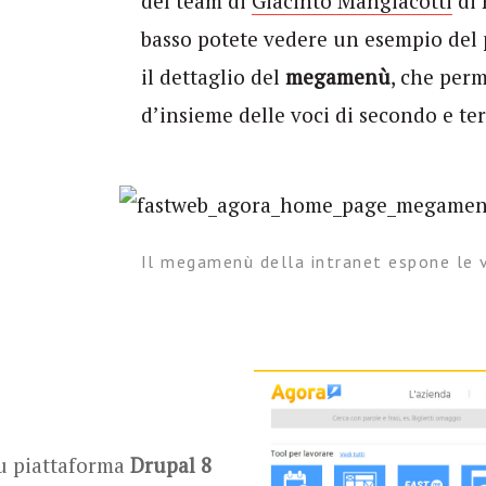
del team di
Giacinto Mangiacotti
di 
basso potete vedere un esempio del p
il dettaglio del
megamenù
, che perm
d’insieme delle voci di secondo e ter
Il megamenù della intranet espone le v
su piattaforma
Drupal 8