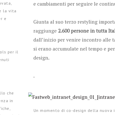
ovata,
e cambiamenti per seguire le contin
e la vita
er e
Giunta al suo terzo restyling import
raggiunge
2.600 persone in tutta Ita
dall’inizio per venire incontro alle 
si erano accumulate nel tempo e per 
ols per il
design.
enuti
.
llo che
enza in
fiche,
Un momento di co-design della nuova i