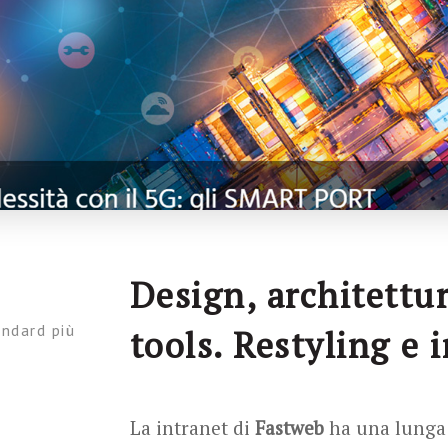
Design, architettu
andard più
tools. Restyling e
La intranet di
Fastweb
ha una lunga s