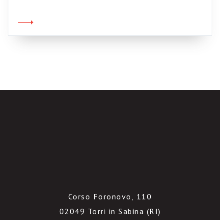
mediazione che non accontenta nessuno,
tantomeno i poveri e ignari utenti; ai quali,
anzi, vengono presentate queste inspiegabili
“soluzioni” frutto di bizantinismi insondabili e
che i malcapitati […]
Corso Foronovo, 110
02049 Torri in Sabina (RI)