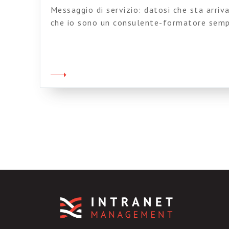
Messaggio di servizio: datosi che sta arri
che io sono un consulente-formatore sempr
datosi che ho fatto un sacco di cose picco
Pubblica Amministrazione, e datosi che in 
sopracitate Ammnistrazioni sono in genere
lavoro, e datosi […]