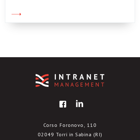
organizzativi entro i quali questi strumenti
vengono calati. Ricerche, studi, banchmark
internazionali, tendono spesso a considerare
l’insieme del fenomeno, mettendoci davanti
agli occhi un calderone nel quale blog, wiki,
gruppi […]
Corso Foronovo, 110
02049 Torri in Sabina (RI)