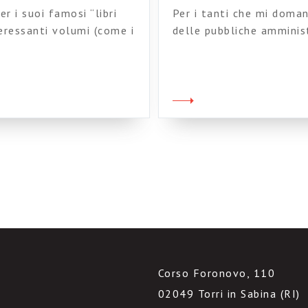
r i suoi famosi “libri
Per i tanti che mi doman
teressanti volumi (come i
delle pubbliche amminist
are online parte del suo
book. In realtà riguarda 
tura, Libera conoscenza e
tecnologie web per la Le
spetto (come i due volumi
più in generale, per il m
Confesso di non […]
Corso Foronovo, 110
02049 Torri in Sabina (RI)