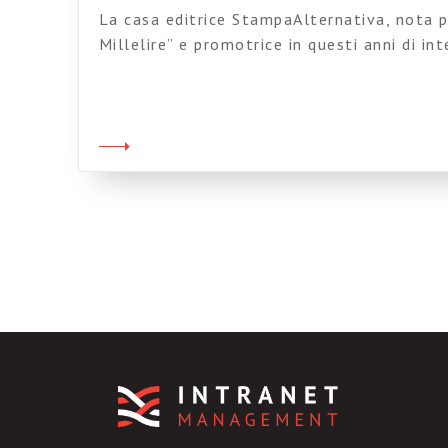
La casa editrice StampaAlternativa, nota pe
Millelire” e promotrice in questi anni di in
libri di Roy Harris) ha cominciato a pubblic
catalogo. Il progetto si chiama Libera Cul
ha già in catalogo alcuni testi di tutto ri
[…]