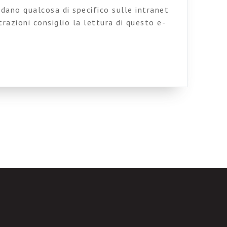
dano qualcosa di specifico sulle intranet
razioni consiglio la lettura di questo e-
la costruzione di intranet e l’utilizzo di
gacoop, ma i consigli impartiti sono validi,
ondo no profit, enti locali, associazionismo.