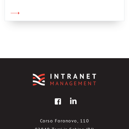
disinteresse, è forse, oltre che una morbosa
curiosità, anche un piccolo specchio di se
stessi, un indiretto sensore di un altrettanto
indiretto strumento di espressione. Una
mediazione […]
Corso Foronovo, 110