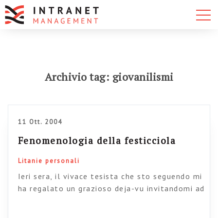
Archivio tag: giovanilismi
11 Ott. 2004
Fenomenologia della festicciola
Litanie personali
Ieri sera, il vivace tesista che sto seguendo mi
ha regalato un grazioso deja-vu invitandomi ad
una sua festicciola di compleanno. Arrivo e
scopro, con vivo terrore, di essere il nonno