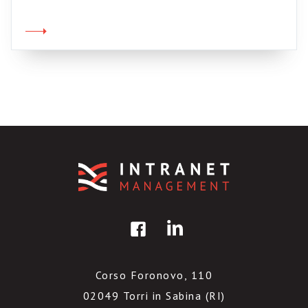
della festa, popolata da simpatici universitari.
La mia maglietta trendy assume
immediatamente un aspetto veramente
patetico, ma faccio finta di niente e mi fiondo
[…]
Corso Foronovo, 110
02049 Torri in Sabina (RI)