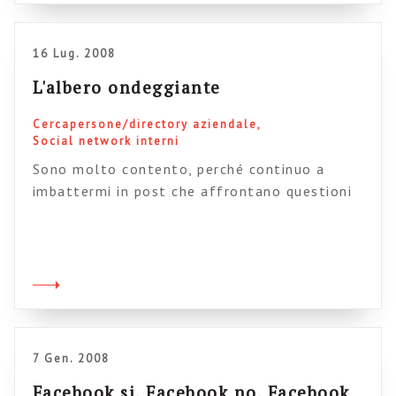
da tempo trasmissioni live dei convegni
internazionali […]
16 Lug. 2008
L'albero ondeggiante
Cercapersone/directory aziendale
Social network interni
Sono molto contento, perché continuo a
imbattermi in post che affrontano questioni
legate a intranet sulle quali rifletto da
tempo. Chi segue questo blog sa infatti che
sono un grande sostenitore del cercapersone
(o “Directory aziendale“) come killer
application delle intranet e sa anche che
questo tema rappresenta, a mio modo di
vedere, la vera frontiera […]
7 Gen. 2008
Facebook si, Facebook no, Facebook