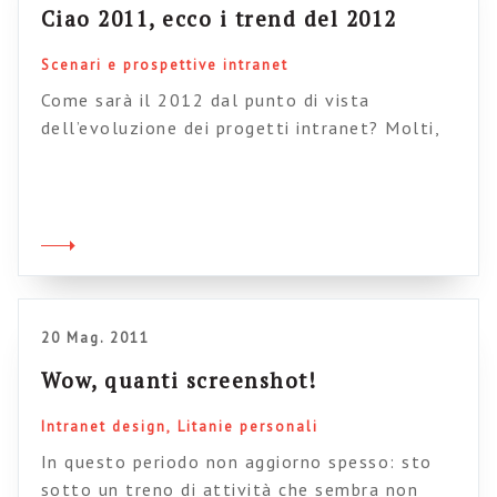
Ciao 2011, ecco i trend del 2012
Scenari e prospettive intranet
Come sarà il 2012 dal punto di vista
dell’evoluzione dei progetti intranet? Molti,
ogni anno, si cimentano in questo esercizio
mentale; io non lo farò, ma voglio segnalarvi
alcune risorse che lo fanno. Innanzitutto come
è andato il 2011? Sam Marshall prova a
elencare alcune tendenze che hanno dominato
l’anno che è appena passato (ciao, […]
20 Mag. 2011
Wow, quanti screenshot!
Intranet design
Litanie personali
In questo periodo non aggiorno spesso: sto
sotto un treno di attività che sembra non