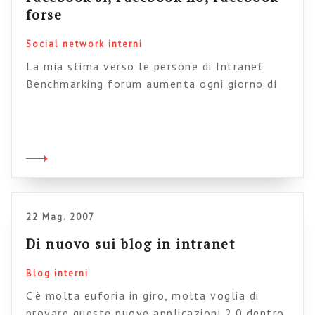
forse
Social network interni
La mia stima verso le persone di Intranet
Benchmarking forum aumenta ogni giorno di
più: mi sembrano tra le poche voci del
panorama intranet e corportate web capaci di
esprimere posizioni quantomeno problematiche
sui temi a la page del momento. Ed è innegabie
che tra i temi più alla moda, (nel nostro
piccolo intranet-mondo), ci sia […]
22 Mag. 2007
Di nuovo sui blog in intranet
Blog interni
C’è molta euforia in giro, molta voglia di
provare queste nuove applicazioni 2.0 dentro