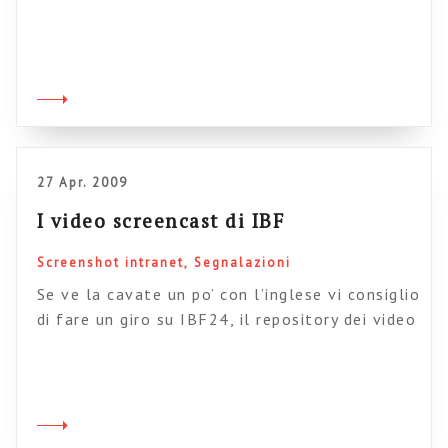
finire mai. La surreale vita dei freelance: stai
due mesi fermo, a chiederti dove hai
sbagliato, e poi per un mese non hai il tempo
nemmeno per chiederti il perché di tanto
lavoro. Comunque il corso organizzato da me è
[…]
27 Apr. 2009
I video screencast di IBF
Screenshot intranet
Segnalazioni
Se ve la cavate un po’ con l’inglese vi consiglio
di fare un giro su IBF24, il repository dei video
dell’evento internazionale sulle intranet
organizzato da IBF. Potrete vedere uno
screencast dell’intranet di IBM e un altro
dell’intranet della BBC, oltre ad altro
materiale molto interessante. IBF organizza