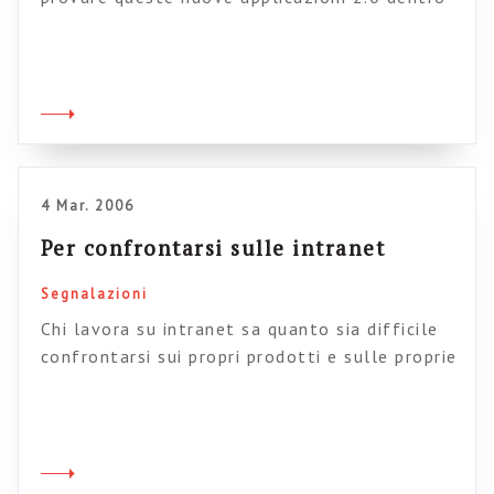
le aziende. mi sembra quindi doveroso, quando
posso, segnalare delle voci dissonanti. E’ il
caso dei questo post di William Hudson che si
intitola, in modo significativo, “Welcome to
the anti-blog. Il contesto di pubblicazione è il
blog Intranet benchmarking forum, attivo […]
4 Mar. 2006
Per confrontarsi sulle intranet
Segnalazioni
Chi lavora su intranet sa quanto sia difficile
confrontarsi sui propri prodotti e sulle proprie
scelte: le intranet sono un oggetto chiuso ed
è difficile aprire i firewall, fisici e culturali,
per lasciare entrare un po’ di aria fresca.
Sensibile a questo tema, un gruppo inglese ha