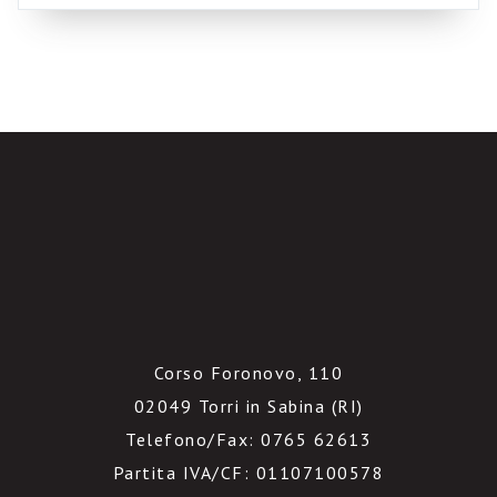
creato un sito, che si chiama Intranet
Benchmarking […]
Corso Foronovo, 110
02049 Torri in Sabina (RI)
Telefono/Fax: 0765 62613
Partita IVA/CF: 01107100578