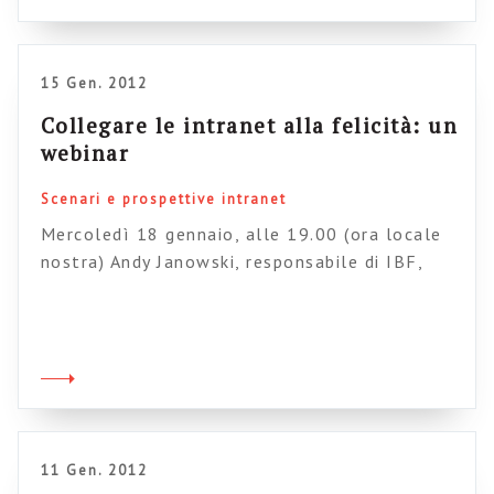
ricerca di queste soluzioni ibride, che riescano
a trovare il giusto compromesso tra
informazioni […]
15 Gen. 2012
Collegare le intranet alla felicità: un
webinar
Scenari e prospettive intranet
Mercoledì 18 gennaio, alle 19.00 (ora locale
nostra) Andy Janowski, responsabile di IBF,
tiene un webinar di un’ora sull’arte di collegare
la intranet alla felicità dei dipendenti. Che
dite, ci iscriviamo?
11 Gen. 2012