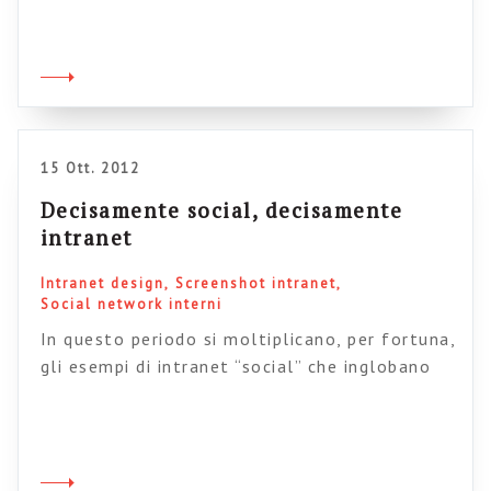
organizzato dal gruppo di Intranet
banchmarking forum. Si parlerà del caso della
intranet di Bupa (un’assicurazione sanitaria
inglese, per inciso la intranet è realizzata con
Jive) e contemporaneamente verrà annunciato
il vincitore […]
15 Ott. 2012
Decisamente social, decisamente
intranet
Intranet design
Screenshot intranet
Social network interni
In questo periodo si moltiplicano, per fortuna,
gli esempi di intranet “social” che inglobano
caratteristiche molto spinte di interazione e
network tra i dipendenti pur conservando però
un carattere di portale intranet istituzionale.
Possiamo dire che nel mondo siamo tutti alla