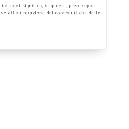
 intranet significa, in genere, preoccuparsi
tive all’integrazione dei contenuti che delle
le piattaforme, o degli aspetti prettamente
 da porsi assomigliano a cose come: quanto
ntenuto? Di quanto aumenta la conoscenza
e più efficace la comunicazione tra i