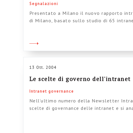
Segnalazioni
Presentato a Milano il nuovo rapporto intr
di Milano, basato sullo studio di 65 intran
scaricarne un estratto da qui). Quest’anno s
ERP, che non sono malattie della pelle, ma
informativi. Come al solito le cose non v
intanto […]
13 Ott. 2004
Le scelte di governo dell'intranet
Intranet governance
Nell’ultimo numero della Newsletter Intran
scelte di governance delle intranet e si ana
problemi, primo fra tutti la vera e proprio
governance. Si sottolinea correttamente 
possa svilupparsi senza una adeguata polit