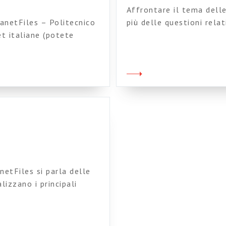
Affrontare il tema delle
anetFiles – Politecnico
più delle questioni rela
et italiane (potete
possibilità offerte dal
i sono fissati con gli
informatici. Le domande
 un tipo di sistemi
è strategico questo co
anno né bene né male, ma
diffusa? Riesce a render
reparti? E’ […]
etFiles si parla delle
lizzano i principali
 *mancanza* di
come il progetto non
ica di alleanze interne e