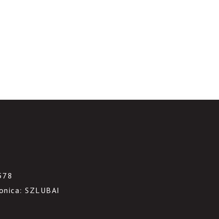
3
578
ronica: SZLUBAI