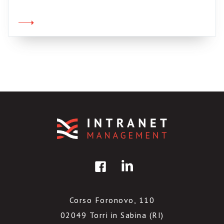
Dalla mattina alla sera. E non è un fatto
legato alla post-modernità o alle immagini
deliranti di MTV: semplicemente succede che
non ci rapportiamo alle “cose”, […]
Corso Foronovo, 110
02049 Torri in Sabina (RI)