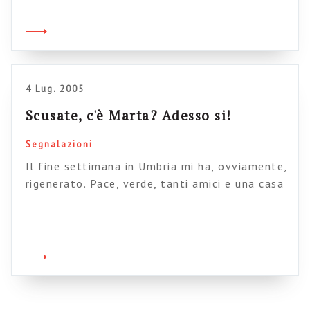
andare in questa direzione”, con il mio bel
pennarello sulla lavagna. Vengono fuori cose
abbastanza interessanti. Ma quando ci sono gli
amici di mezzo, che “devono fare il […]
4 Lug. 2005
Scusate, c'è Marta? Adesso si!
Segnalazioni
Il fine settimana in Umbria mi ha, ovviamente,
rigenerato. Pace, verde, tanti amici e una casa
di campagna che presto diventerà
un agriturismo un po’ “particolare”. E una
persona speciale come Marta, divisa tra la vita
di campagna e la divulgazione scientifica.
Nell’occasione l’ho, egoisticamente, aiutata a
creare un blog. Così saremo tutti più vicini.
Grazie Marta!