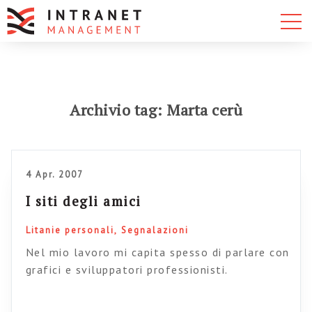
Archivio tag: Marta cerù
4 Apr. 2007
I siti degli amici
Litanie personali
Segnalazioni
Nel mio lavoro mi capita spesso di parlare con
grafici e sviluppatori professionisti.
Discutiamo e io dico cose come: “io farei in
questo modo”, oppure “dovreste provare ad