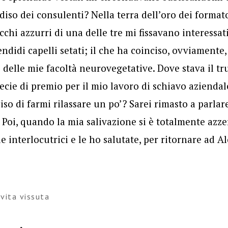
diso dei consulenti? Nella terra dell’oro dei formato
cchi azzurri di una delle tre mi fissavano interessa
endidi capelli setati; il che ha coinciso, ovviamente,
o delle mie facoltà neurovegetative. Dove stava il t
cie di premio per il mio lavoro di schiavo aziendale
so di farmi rilassare un po’? Sarei rimasto a parlar
 Poi, quando la mia salivazione si è totalmente azze
 interlocutrici e le ho salutate, per ritornare ad Al
,
vita vissuta