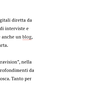
igitali diretta da
di interviste e
 è anche un
blog
,
rta.
ravision”, nella
pprofondimenti da
nosca. Tanto per