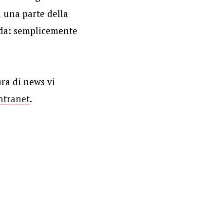
i una parte della
enda: semplicemente
ura di news vi
intranet
.