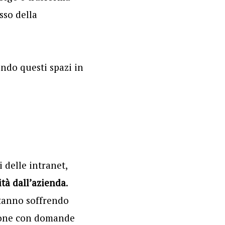
esso della
ndo questi spazi in
 delle intranet,
tà dall’azienda
.
tanno soffrendo
azione con domande