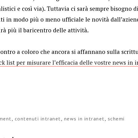
listici e così via). Tuttavia ci sarà sempre bisogno d
ti in modo più o meno ufficiale le novità dall’azi
à più il baricentro delle attività.
contro a coloro che ancora si affannano sulla scritt
k list per misurare l’efficacia delle vostre news in 
ment
,
contenuti intranet
,
news in intranet
,
schemi