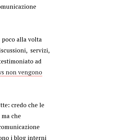
a comunicazione
 poco alla volta
scussioni, servizi,
 testimoniato ad
ews non vengono
tte: credo che le
o ma che
i comunicazione
ono i blog interni