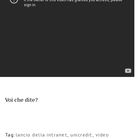
Voi che dite?
Tag:
lancio della intranet
,
unicredit
,
video