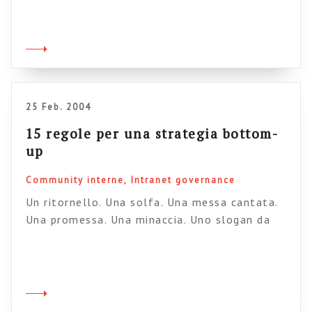
promozione interna della intranet. Come
abbiamo detto spesso anche da queste
colonne, la interanet vive della partecipazione
di tutti, ed è un processo di coinvolgimento
progressivo: ovvia quindi la necessità di
attivarsi per una sua rapida ed efficace
25 Feb. 2004
“penetrazione” […]
15 regole per una strategia bottom-
up
Community interne
Intranet governance
Un ritornello. Una solfa. Una messa cantata.
Una promessa. Una minaccia. Uno slogan da
meeting. Un desiderio da allucinati. Un “issue”
da consulenti (leggete il punto 22..). Parliamo
della partecipazione, questo fantasma
vagheggiato, inseguito, amato e temuto dalle
aziende, che si ritrovano, spinte dal caso o