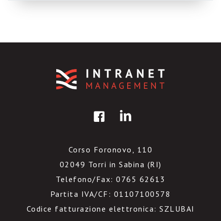
dalla necessità, a discuterne, e più ne parlano
più lei si […]
Corso Foronovo, 110
02049 Torri in Sabina (RI)
Telefono/Fax: 0765 62613
Partita IVA/CF: 01107100578
Codice fatturazione elettronica: SZLUBAI