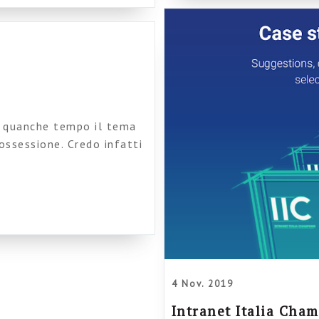
da quanche tempo il tema
ossessione. Credo infatti
e di questi sistemi dovrà
to, e non solo per la
grande distribuzione, reti
4 Nov. 2019
Intranet Italia Champ