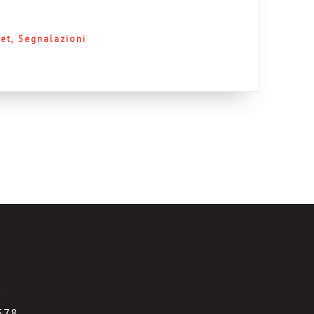
net
Segnalazioni
3
578