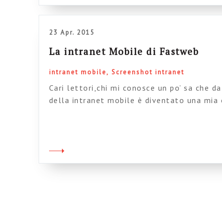
23 Apr. 2015
La intranet Mobile di Fastweb
intranet mobile
Screenshot intranet
Cari lettori,chi mi conosce un po’ sa che 
della intranet mobile è diventato una mia 
che nei prossimi anni anche la progettazion
partire dal mobile come punto di riferimen
aziende che ne hanno necessità eviedente (
[…]