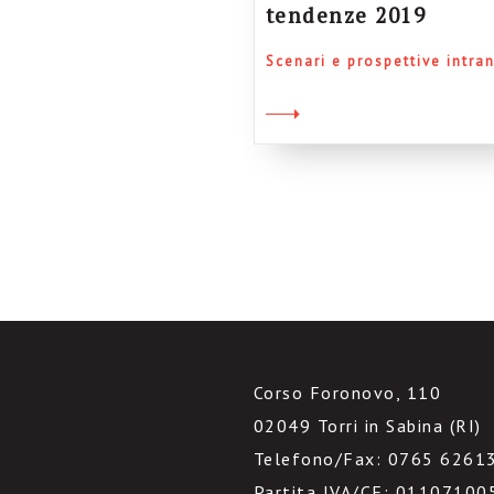
tendenze 2019
Scenari e prospettive intra
Corso Foronovo, 110
02049 Torri in Sabina (RI)
Telefono/Fax: 0765 6261
Partita IVA/CF: 01107100