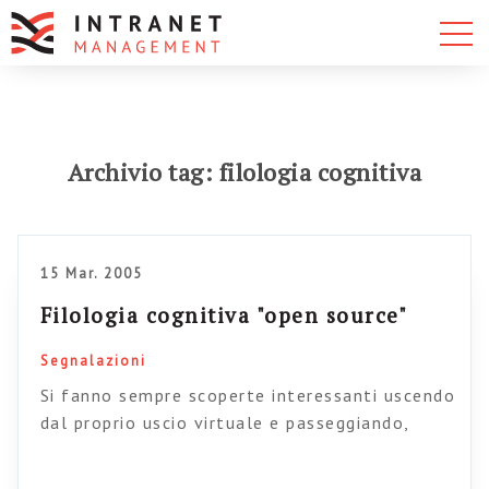
Archivio tag: filologia cognitiva
15 Mar. 2005
Filologia cognitiva "open source"
Segnalazioni
Si fanno sempre scoperte interessanti uscendo
dal proprio uscio virtuale e passeggiando,
svagati, tra le scoperte di Google. Chissà con
quale cavolo di parola chiave sono capitato su