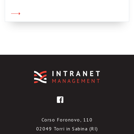
questo sito universitario. Comunque, scopro
questa rivista di filologia cognitiva. Di che si
tratta? Di un campo di studi interdisciplinare,
a metà strada tra linguistica, scienze cognitive
e scienze […]
Corso Foronovo, 110
02049 Torri in Sabina (RI)