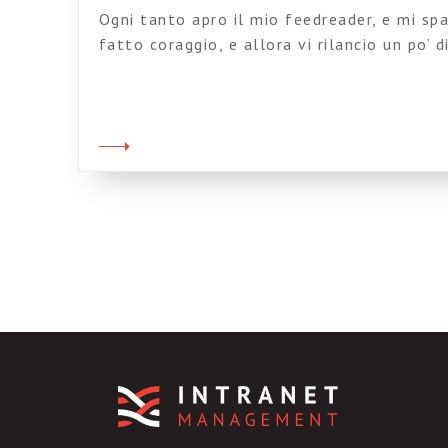
Ogni tanto apro il mio feedreader, e mi s
fatto coraggio, e allora vi rilancio un po’ d
intranet dalla blogosfera mondiale. Su Col
navigazione vs. ricerca in intranet. Per l’a
siano sempre presenti entrambi i sistemi, e
cara Jane McConnell […]