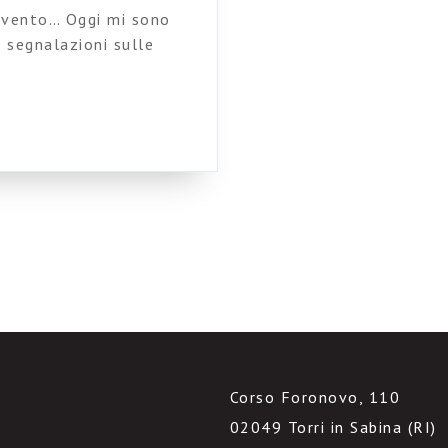
pavento… Oggi mi sono
i segnalazioni sulle
umntwo si parla di
utore è necessario che
 io sono d’accordo. La
Corso Foronovo, 110
02049 Torri in Sabina (RI)