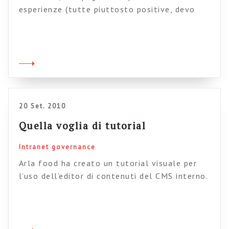
esperienze (tutte piuttosto positive, devo
dire) ho organizzato una nuova edizione del
mio corso “Progettare e gestire intranet che
funzionano”. Anche questa volta, come la
precedente edizione di maggio, il corso si terrà
a Roma, nel comodo ed efficiente Centro
congressi Cavour (vicino alla stazione Termini).
Come da tradizione […]
20 Set. 2010
Quella voglia di tutorial
Intranet governance
Arla food ha creato un tutorial visuale per
l’uso dell’editor di contenuti del CMS interno.
Una buona strategia per aumentare la
confidenza degli editor con l’uso della
intranet.