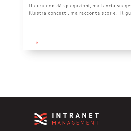
Il guru non dà spiegazioni, ma lancia sugges
illustra concetti, ma racconta storie. Il g
nei dettagli tecnici, ma regala citazioni tra
differenti. Il guru, infine, non mostra mai
ma semplici parole evocative per ipnotizza
proprio così che, mio malgrado, mi […]