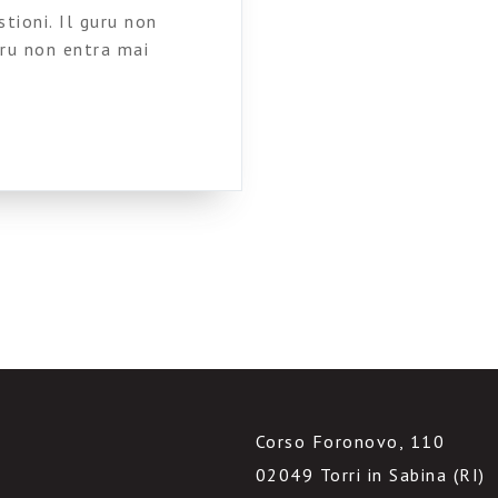
tioni. Il guru non
uru non entra mai
tte da ambiti disciplinari
 slide troppo complesse,
re la platea. Insomma, è
Corso Foronovo, 110
02049 Torri in Sabina (RI)