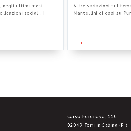
 negli ultimi mesi,
Altre variazioni sul tem
licazioni sociali. I
Mantellini di oggi su Pu
tolineati: dalla
tema che mi sta a cuore
oi è ancora un fattore
un po’ di enfatisi si po
i che gli permettono di
della Rete. Niente di sc
singolari.
Corso Foronovo, 110
02049 Torri in Sabina (RI)