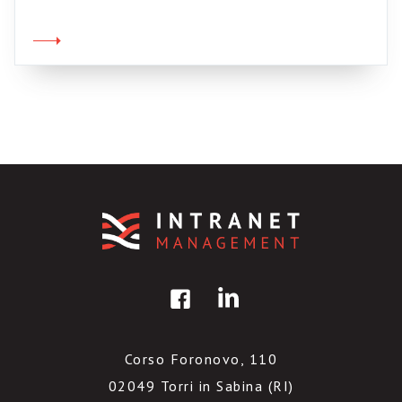
e piovosa mattinata romana. Non posso
evitare di riportarne almeno la conclusione: Ci
fu un tempo in cui […] le cose non solo
andavano male, ma avevano […]
Corso Foronovo, 110
02049 Torri in Sabina (RI)