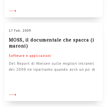
ambienti di collaborazione 2.0. L’autore
(Mattew C. Clarke) ammette che ad oggi non
esistono indicazioni precise, e che il suo è solo
un contributo ad un dibattito in corso, ma […]
17 Feb. 2009
MOSS, il documentale che spacca (i
maroni)
Software e applicazioni
Del Report di Nielsen sulle migliori intranet
del 2009 ne riparliamo quando avrò un po’ di
tempo per scrivere un post articolato. Per ora
voglio solo riportarvi una testimonianza che
mi ha alquanto sorpreso. Moltissime intranet
vincenti usano Sharepoint 2007 (in gergo MOSS
2007), customizzato in modo più o meno
pesante. Sentite con cosa se ne […]