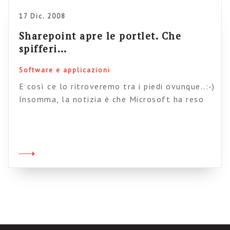
17 Dic. 2008
Sharepoint apre le portlet. Che
spifferi…
Software e applicazioni
E così ce lo ritroveremo tra i piedi ovunque..:-)
Insomma, la notizia è che Microsoft ha reso
disponibile un kit per esportare le portlet di
Sahrepoint su altre applicazioni,
presumibilmente dei concorrenti, usando lo
standard WSPR . E così ci ritroveremo tra i
piedi portlet a dir poco strepitose come quella
per il wiki o per […]