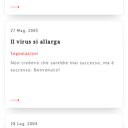
pochi risultati, eccesso di aspettative
tecnologiche, pochi contenuti, scarsa
attenzione all’utente finale. C’è da chiedersi
se in giro ci sia una sorta di […]
27 Mag. 2005
ll virus si allarga
Segnalazioni
Non credevo che sarebbe mai successo, ma è
successo. Benvenuto!
28 Lug. 2004