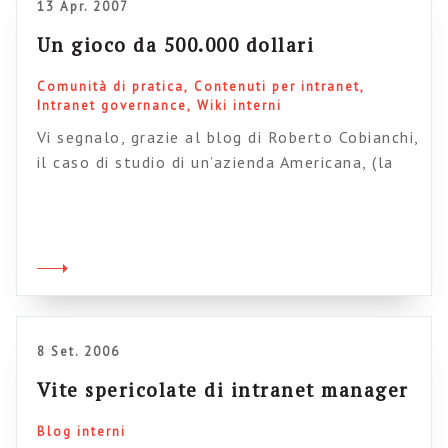
13 Apr. 2007
Un gioco da 500.000 dollari
Comunità di pratica
Contenuti per intranet
Intranet governance
Wiki interni
Vi segnalo, grazie al blog di Roberto Cobianchi,
il caso di studio di un’azienda Americana, (la
Intrawest Placemaking) che ha creato una
intranet dove tutti (dico tutti) possono
scrivere. Questo abbassamento drastico della
soglia di accesso ha provocato un enorme
afflusso di idee e progetti condivisi sullo
spazio web interno, tra cui un’idea innovativa
lanciata da […]
8 Set. 2006
Vite spericolate di intranet manager
Blog interni