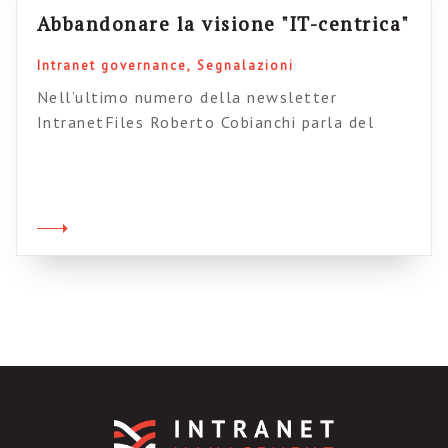
Abbandonare la visione "IT-centrica"
Intranet governance
Segnalazioni
Nell’ultimo numero della newsletter
IntranetFiles Roberto Cobianchi parla del
rapporto tra intranet e strategie di Business.
Ancora troppo poche aziende che fanno della
intranet uno strumento per supportare
realmente le attività operative, nonstante gli
investimenti nel settore crescano (ma sarà
vero? mah…). Bisogna abbandonare la visione
IT centrica (d’accordissimo) e cominciare a
pensare alle intranet […]