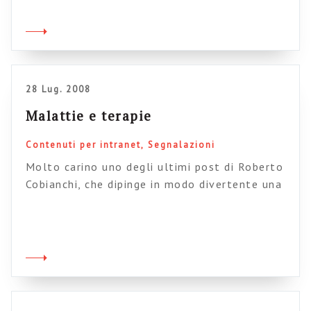
28 Lug. 2008
Malattie e terapie
Contenuti per intranet
Segnalazioni
Molto carino uno degli ultimi post di Roberto
Cobianchi, che dipinge in modo divertente una
serie di situazioni aziendali tipiche (e malate)
che potrebbero essere facilmente curate con
qualche applicazione intranet come si deve.
Tra l’altro noto che il blog Roberto ha
ritrovato, da un po’ di tempo, un suo filo
conduttore, e di questo sono molto […]