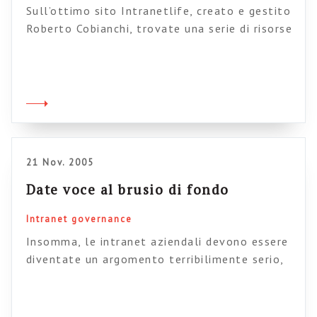
Sull’ottimo sito Intranetlife, creato e gestito
Roberto Cobianchi, trovate una serie di risorse
sempre stimolanti e aggiornate (e spesso in
italiano), tra le quali i suoi stessi articoli,
con un occhio di riguardo per le tecnologie e
una serie di casi di studio interessanti, ultimo
dei quali sull’utilizzo del blog
all’esterno/interno di un ospedale a Seattle.
[…]
21 Nov. 2005
Date voce al brusio di fondo
Intranet governance
Insomma, le intranet aziendali devono essere
diventate un argomento terribilimente serio,
se anche lo SDA Bocconi, per bocca del suo
periodico Ticonzero, comincia ad occuparsene.
Recitando la litania di sempre: grandi attese,