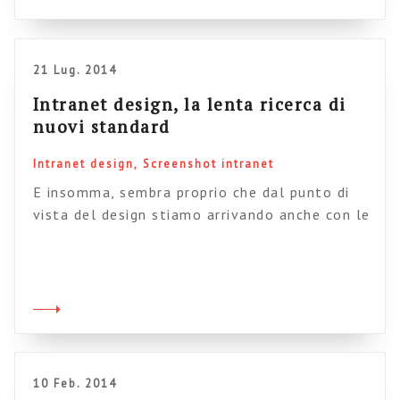
21 Lug. 2014
Intranet design, la lenta ricerca di
nuovi standard
Intranet design
Screenshot intranet
E insomma, sembra proprio che dal punto di
vista del design stiamo arrivando anche con le
intranet a un punto di svolta. Una svolta che
lascia cadere come zavorra tutto quello che
ancora sa di “portale” e vola verso nuove
direzioni. Quali? Difficile dare una risposta
univoca, ma dagli esempi che sempre più
numerosi si […]
10 Feb. 2014