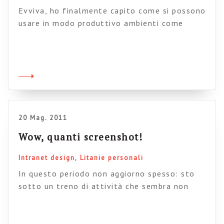
Evviva, ho finalmente capito come si possono
usare in modo produttivo ambienti come
Pintrest o Behance: ovvero per trovare
tonnellate di esempi di intranet design,
postati da solerti grafici e da sempre attenti
vendor, che non si fanno scappare l’occasione
di condividere esempi di homepage realizzate
sulle proprie piattaforme. Come sapete
trovare esempi di homepage […]
20 Mag. 2011
Wow, quanti screenshot!
Intranet design
Litanie personali
In questo periodo non aggiorno spesso: sto
sotto un treno di attività che sembra non
finire mai. La surreale vita dei freelance: stai
due mesi fermo, a chiederti dove hai
sbagliato, e poi per un mese non hai il tempo