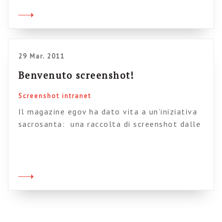
nemmeno per chiederti il perché di tanto
lavoro. Comunque il corso organizzato da me è
[…]
29 Mar. 2011
Benvenuto screenshot!
Screenshot intranet
Il magazine egov ha dato vita a un’iniziativa
sacrosanta: una raccolta di screenshot dalle
intranet della Pubblica Amministrazione. Come
sapete il tema del banchmark sulle intranet è
tanto importante quanto difficoltoso da
realizzare, e tutte le iniziative di questo tipo
sono le benvenute. Per partecipare non dovete
fare altro che salvare in jpg o png […]