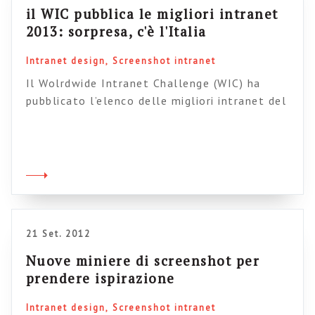
il WIC pubblica le migliori intranet
2013: sorpresa, c'è l'Italia
Intranet design
Screenshot intranet
Il Wolrdwide Intranet Challenge (WIC) ha
pubblicato l’elenco delle migliori intranet del
2013, secondo l’opinione degli utenti stessi (vi
ricordo che l’iniziativa è una survey – gratuita
– a livello globale che viene sottoposta ai
dipendenti stessi delle organizzazioni, per poi
confrontare i risultati). La cosa interessante di
quest’anno è che per la prima volta […]
21 Set. 2012
Nuove miniere di screenshot per
prendere ispirazione
Intranet design
Screenshot intranet