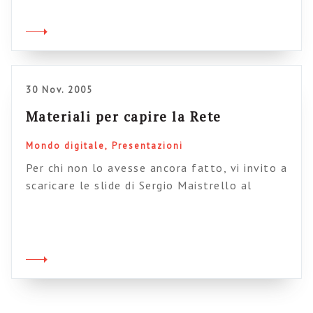
30 Nov. 2005
Materiali per capire la Rete
Mondo digitale
Presentazioni
Per chi non lo avesse ancora fatto, vi invito a
scaricare le slide di Sergio Maistrello al
Webdays 2005 di Torino. Si parla di tassonomie
create dal basso in Rete. Ottimo. E anche gli
altri materiali meritano. Da studiare.